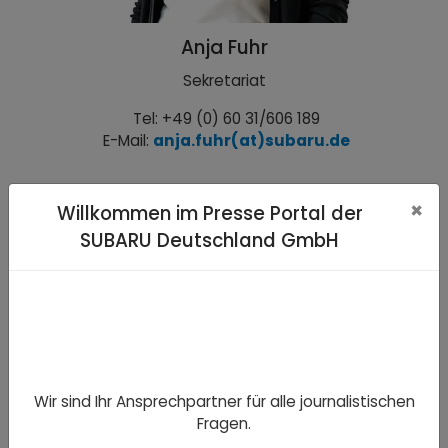
Anja Fuhr
Sekretariat
Tel: +49 (0) 60 31/606 189
E-Mail:
anja.fuhr(at)subaru.de
×
Willkommen im Presse Portal der
SUBARU Deutschland GmbH
Wir sind Ihr Ansprechpartner für alle journalistischen
Energieverbrauch/CO2-Emissionen gemäß
Fragen.
Prüfzyklus WLTP (Worldwide Harmonized Light