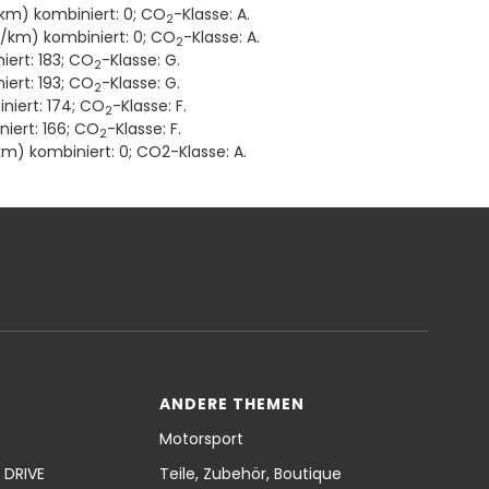
km) kombiniert: 0; CO
-Klasse: A.
2
g/km) kombiniert: 0; CO
-Klasse: A.
2
ert: 183; CO
-Klasse: G.
2
ert: 193; CO
-Klasse: G.
2
niert: 174; CO
-Klasse: F.
2
iert: 166; CO
-Klasse: F.
2
m) kombiniert: 0; CO2-Klasse: A.
ANDERE THEMEN
Motorsport
 DRIVE
Teile, Zubehör, Boutique