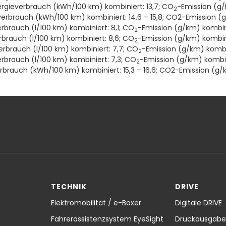
rgieverbrauch (kWh/100 km) kombiniert: 13,7; CO
-Emission (g/
2
erbrauch (kWh/100 km) kombiniert: 14,6 – 15,8; CO2-Emission (
erbrauch (l/100 km) kombiniert: 8,1; CO
-Emission (g/km) kombini
2
rbrauch (l/100 km) kombiniert: 8,6; CO
-Emission (g/km) kombini
2
verbrauch (l/100 km) kombiniert: 7,7; CO
-Emission (g/km) kombi
2
erbrauch (l/100 km) kombiniert: 7,3; CO
-Emission (g/km) kombin
2
rauch (kWh/100 km) kombiniert: 15,3 – 16,6; CO2-Emission (g/k
TECHNIK
DRIVE
Elektromobilität / e-Boxer
Digitale DRIVE
Fahrerassistenzsystem EyeSight
Druckausgabe