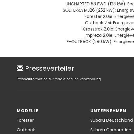
UNCHARTED 58 FWD (123 kW): Ene
SOLTERRA MJ26 (252 kW): Energiev
Forester 2.0ie: Energiev
Outback 2.5i: Energieve
Crosstrek 2.0ie: Energie
Impreza 2.0ie: Energiev
E-OUTBACK (280 kW): Energieverb
Presseverteiler
Presseinformation zur redaktionellen Verwendung
MODELLE
UNTERNEHMEN
Forester
Subaru Deutschland
Outback
Subaru Corporation